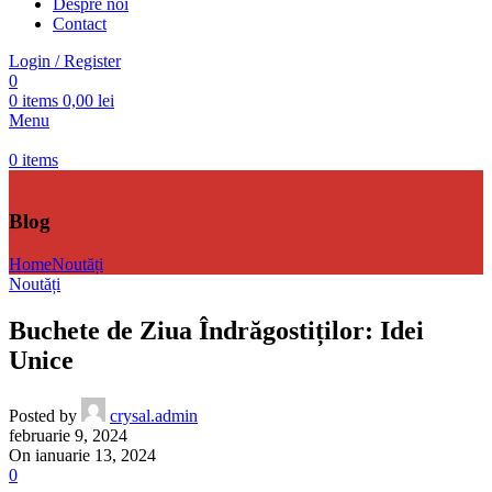
Despre noi
Contact
Login / Register
0
0
items
0,00
lei
Menu
0
items
Blog
Home
Noutăți
Noutăți
Buchete de Ziua Îndrăgostiților: Idei
Unice
Posted by
crysal.admin
februarie 9, 2024
On ianuarie 13, 2024
0