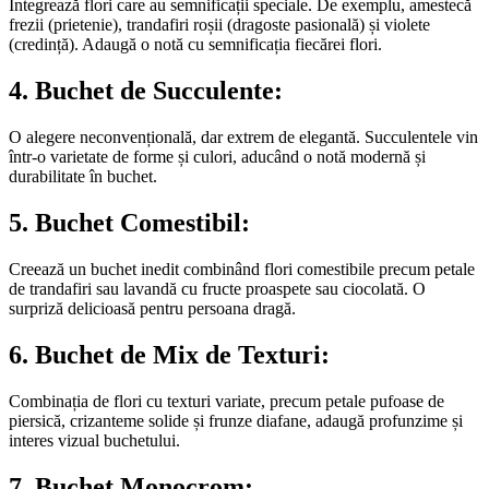
Integrează flori care au semnificații speciale. De exemplu, amestecă
frezii (prietenie), trandafiri roșii (dragoste pasională) și violete
(credință). Adaugă o notă cu semnificația fiecărei flori.
4.
Buchet de Succulente:
O alegere neconvențională, dar extrem de elegantă. Succulentele vin
într-o varietate de forme și culori, aducând o notă modernă și
durabilitate în buchet.
5.
Buchet Comestibil:
Creează un buchet inedit combinând flori comestibile precum petale
de trandafiri sau lavandă cu fructe proaspete sau ciocolată. O
surpriză delicioasă pentru persoana dragă.
6.
Buchet de Mix de Texturi:
Combinația de flori cu texturi variate, precum petale pufoase de
piersică, crizanteme solide și frunze diafane, adaugă profunzime și
interes vizual buchetului.
7.
Buchet Monocrom: