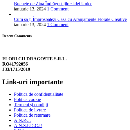
Buchete de Ziua Îndrăgostiților: Idei Unice
ianuarie 13, 2024
1 Comment
Cum să-ți Împrospătezi Casa cu Aranjamente Florale Creative
ianuarie 13, 2024
1 Comment
Recent Comments
FLORI CU DRAGOSTE S.R.L.
RO41792056
J33/1715/2019
Link-uri importante
Politica de confidențialitate
Politica cookie
Termeni și condiții
Politica de livrare
Politica de returnare
A.N.P.C.
A.N.S.P.D.C.P.