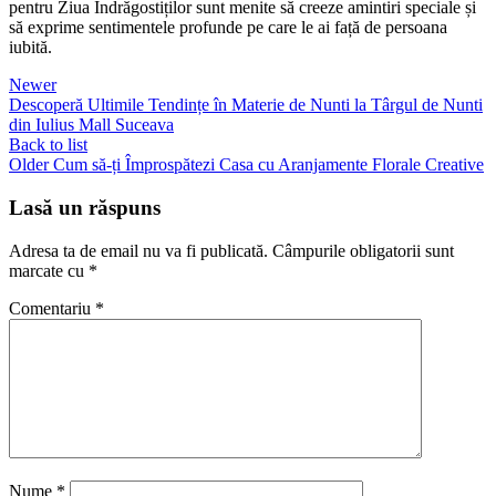
pentru Ziua Îndrăgostiților sunt menite să creeze amintiri speciale și
să exprime sentimentele profunde pe care le ai față de persoana
iubită.
Newer
Descoperă Ultimile Tendințe în Materie de Nunti la Târgul de Nunti
din Iulius Mall Suceava
Back to list
Older
Cum să-ți Împrospătezi Casa cu Aranjamente Florale Creative
Lasă un răspuns
Adresa ta de email nu va fi publicată.
Câmpurile obligatorii sunt
marcate cu
*
Comentariu
*
Nume
*