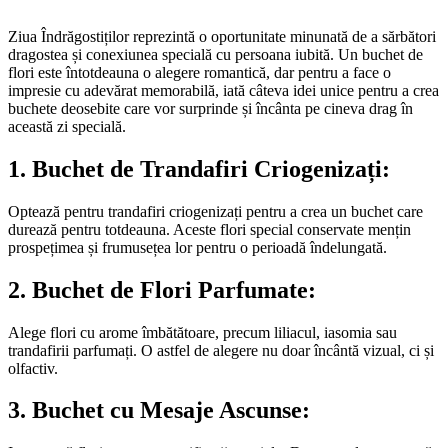
Ziua Îndrăgostiților reprezintă o oportunitate minunată de a sărbători
dragostea și conexiunea specială cu persoana iubită. Un buchet de
flori este întotdeauna o alegere romantică, dar pentru a face o
impresie cu adevărat memorabilă, iată câteva idei unice pentru a crea
buchete deosebite care vor surprinde și încânta pe cineva drag în
această zi specială.
1.
Buchet de Trandafiri Criogenizați:
Optează pentru trandafiri criogenizați pentru a crea un buchet care
durează pentru totdeauna. Aceste flori special conservate mențin
prospețimea și frumusețea lor pentru o perioadă îndelungată.
2.
Buchet de Flori Parfumate:
Alege flori cu arome îmbătătoare, precum liliacul, iasomia sau
trandafirii parfumați. O astfel de alegere nu doar încântă vizual, ci și
olfactiv.
3.
Buchet cu Mesaje Ascunse: