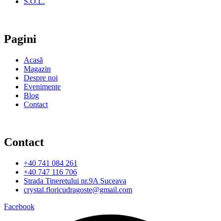
S.O.L.
Pagini
Acasă
Magazin
Despre noi
Evenimente
Blog
Contact
Contact
+40 741 084 261
+40 747 116 706
Strada Tineretului nr.9A Suceava
crystal.floricudragoste@gmail.com
Facebook