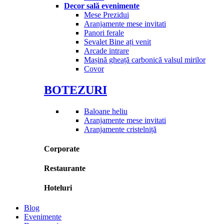
Decor sală evenimente
Mese Prezidui
Aranjamente mese invitati
Panori ferale
Sevalet Bine ați venit
Arcade intrare
Mașină gheață carbonică valsul mirilor
Covor
BOTEZURI
Baloane heliu
Aranjamente mese invitati
Aranjamente cristelniță
Corporate
Restaurante
Hoteluri
Blog
Evenimente