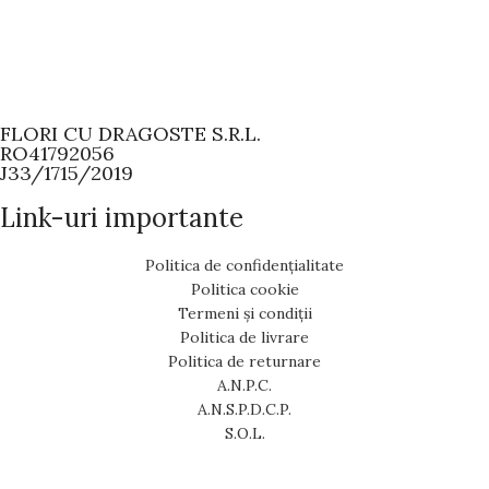
FLORI CU DRAGOSTE S.R.L.
RO41792056
J33/1715/2019
Link-uri importante
Politica de confidențialitate
Politica cookie
Termeni și condiții
Politica de livrare
Politica de returnare
A.N.P.C.
A.N.S.P.D.C.P.
S.O.L.