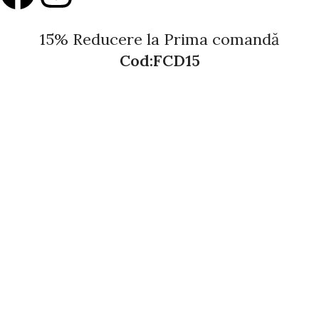
15% Reducere la Prima comandă
Cod:FCD15
Surprinde-ți persoana iubită sau exprimă-ți recunoștința
față de cei dragi cu cele mai frumoase flori și cadouri pline
de emoție și rafinament.
Vezi produsele
Shop
Filters
Wishlist
Search
Start typing to see products you are looking for.
Cart
My account