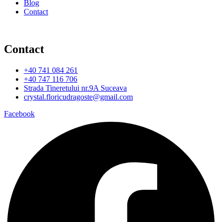
Blog
Contact
Contact
+40 741 084 261
+40 747 116 706
Strada Tineretului nr.9A Suceava
crystal.floricudragoste@gmail.com
Facebook