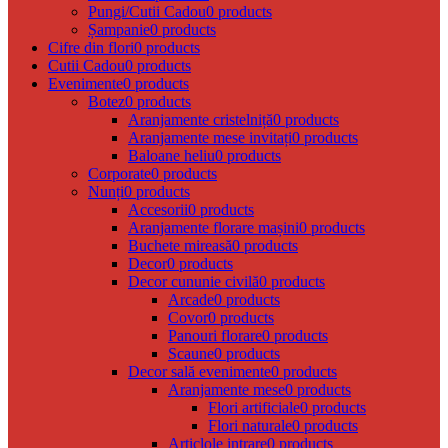
Pungi/Cutii Cadou
0 products
Șampanie
0 products
Cifre din flori
0 products
Cutii Cadou
0 products
Evenimente
0 products
Botez
0 products
Aranjamente cristelniță
0 products
Aranjamente mese invitați
0 products
Baloane heliu
0 products
Corporate
0 products
Nunți
0 products
Accesorii
0 products
Aranjamente florare mașini
0 products
Buchete mireasă
0 products
Decor
0 products
Decor cununie civilă
0 products
Arcade
0 products
Covor
0 products
Panouri florare
0 products
Scaune
0 products
Decor sală evenimente
0 products
Aranjamente mese
0 products
Flori artificiale
0 products
Flori naturale
0 products
Articlole intrare
0 products