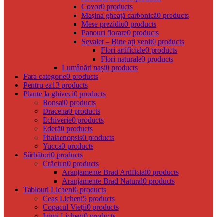
Covor
0 products
Mașina gheață carbonică
0 products
Mese prezidiu
0 products
Panouri florare
0 products
Sevalet – Bine ați venit
0 products
Flori artificiale
0 products
Flori naturale
0 products
Lumânări nași
0 products
Fara categorie
0 products
Pentru ea
13 products
Plante la ghiveci
0 products
Bonsai
0 products
Dracena
0 products
Echiverie
0 products
Ederă
0 products
Phalaenopsis
0 products
Yucca
0 products
Sărbători
0 products
Crăciun
0 products
Aranjamente Brad Artificial
0 products
Aranjamente Brad Natural
0 products
Tablouri Licheni
6 products
Ceas Licheni
5 products
Copacul Vieții
0 products
Inimi Licheni
0 products