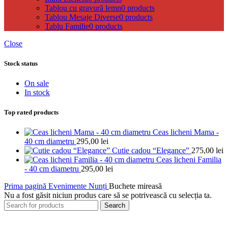
Tablou cu gravură lemn
0 products
Tablou Mesaje Diverse
0 products
Tablu Familie
0 products
Close
Stock status
On sale
In stock
Top rated products
Ceas licheni Mama -
40 cm diametru
295,00
lei
Cutie cadou “Elegance”
275,00
lei
Ceas licheni Familia
- 40 cm diametru
295,00
lei
Prima pagină
Evenimente
Nunți
Buchete mireasă
Nu a fost găsit niciun produs care să se potrivească cu selecția ta.
Search