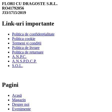
FLORI CU DRAGOSTE S.R.L.
RO41792056
J33/1715/2019
Link-uri importante
Politica de confidențialitate
Politica cookie
Termeni și condiții
Politica de livrare
Politica de returnare
A.N.P.C.
A.N.S.P.D.C.P.
S.O.L.
Pagini
Acasă
Magazin
Despre noi
Evenimente