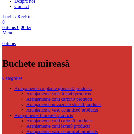
Despre noi
Contact
Login / Register
0
0
items
0,00
lei
Menu
0
items
Buchete mireasă
Categories
Aranjamente cu plante ghiveci
0 products
Aranjamente cutie lemn
0 products
Aranjamente cutii carton
0 products
Aranjamente în vaze de sticla
0 products
Aranjamente vase ceramice
0 products
Aranjamente Florare
0 products
Aranjamente cutii carton
0 products
Aranjamente cutii lemn
0 products
Aranjamente vase ceramică
0 products