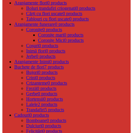
Aranjamente flori
0 products
Boluri trandafiri criogenati
0 products
Cărți cu flori uscate
0 products
Tablouri cu flori uscate
0 products
Aranjamente funerare
0 products
Coronițe
0 products
Coronițe mari
0 products
Coronițe Mici
0 products
Coșuri
0 products
Inimă flori
0 products
Jerbe
0 products
Aranjamente Inimi
0 products
Buchete de flori
7 products
Bujori
0 products
Crini
0 products
Crizanteme
0 products
Frezii
0 products
Gerbe
0 products
Hortensii
0 products
Lalele
2 products
Trandafiri
5 products
Cadouri
0 products
Bomboane
0 products
Dulciuri
0 products
Felicitări
0 products