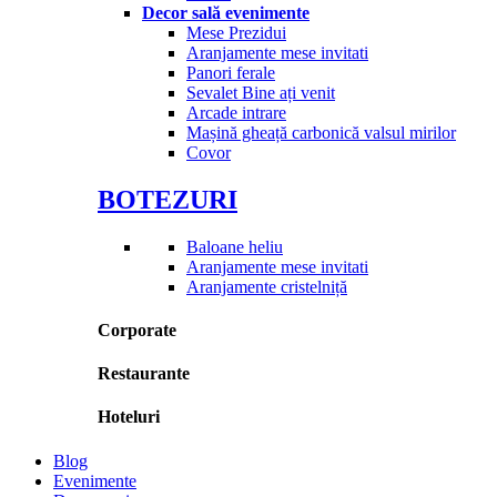
Decor sală evenimente
Mese Prezidui
Aranjamente mese invitati
Panori ferale
Sevalet Bine ați venit
Arcade intrare
Mașină gheață carbonică valsul mirilor
Covor
BOTEZURI
Baloane heliu
Aranjamente mese invitati
Aranjamente cristelniță
Corporate
Restaurante
Hoteluri
Blog
Evenimente