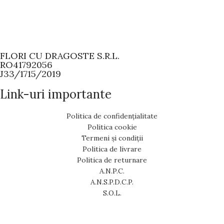
FLORI CU DRAGOSTE S.R.L.
RO41792056
J33/1715/2019
Link-uri importante
Politica de confidențialitate
Politica cookie
Termeni și condiții
Politica de livrare
Politica de returnare
A.N.P.C.
A.N.S.P.D.C.P.
S.O.L.