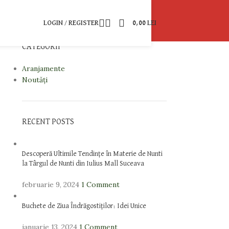
LOGIN / REGISTER
0,00
LEI
CATEGORII
Aranjamente
Noutăți
RECENT POSTS
Descoperă Ultimile Tendințe în Materie de Nunti
la Târgul de Nunti din Iulius Mall Suceava
februarie 9, 2024
1 Comment
Buchete de Ziua Îndrăgostiților: Idei Unice
ianuarie 13, 2024
1 Comment