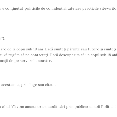
conținutul, politicile de confidențialitate sau practicile site-urilo
”).
re de la copii sub 18 ani. Dacă sunteți părinte sau tutore și sunteți
le, vă rugăm să ne contactați. Dacă descoperim că un copil sub 18 ani
mații de pe serverele noastre.
acest sens, prin lege sau citație.
n când. Vă vom anunța orice modificări prin publicarea noii Politici d