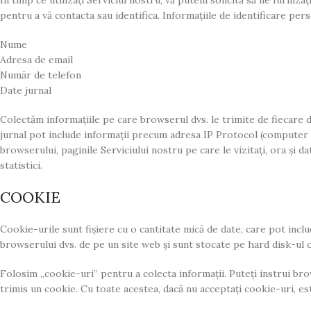
În timp ce utilizați Serviciul nostru, vă putem solicita să ne furnizaț
pentru a vă contacta sau identifica. Informațiile de identificare pers
Nume
Adresa de email
Număr de telefon
Date jurnal
Colectăm informațiile pe care browserul dvs. le trimite de fiecare da
jurnal pot include informații precum adresa IP Protocol (computer 
browserului, paginile Serviciului nostru pe care le vizitați, ora și da
statistici.
COOKIE
Cookie-urile sunt fișiere cu o cantitate mică de date, care pot incl
browserului dvs. de pe un site web și sunt stocate pe hard disk-ul
Folosim „cookie-uri” pentru a colecta informații. Puteți instrui bro
trimis un cookie. Cu toate acestea, dacă nu acceptați cookie-uri, este