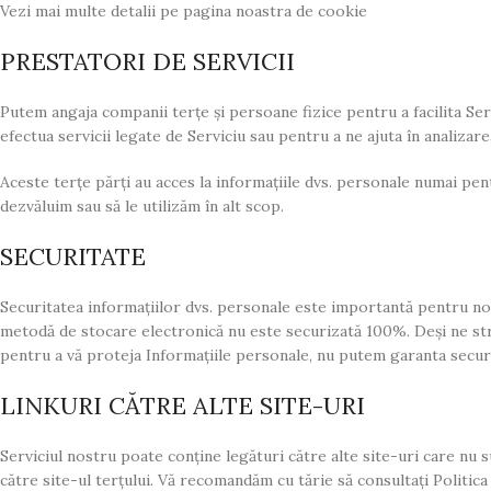
Vezi mai multe detalii pe pagina noastra de cookie
PRESTATORI DE SERVICII
Putem angaja companii terțe și persoane fizice pentru a facilita Ser
efectua servicii legate de Serviciu sau pentru a ne ajuta în analizare
Aceste terțe părți au acces la informațiile dvs. personale numai pent
dezvăluim sau să le utilizăm în alt scop.
SECURITATE
Securitatea informațiilor dvs. personale este importantă pentru noi
metodă de stocare electronică nu este securizată 100%. Deși ne st
pentru a vă proteja Informațiile personale, nu putem garanta secur
LINKURI CĂTRE ALTE SITE-URI
Serviciul nostru poate conține legături către alte site-uri care nu sun
către site-ul terțului. Vă recomandăm cu tărie să consultați Politica de