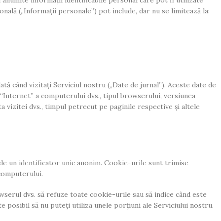
i anumite informații identificabile personal care pot fi utilizate
onală („Informații personale”) pot include, dar nu se limitează la:
tă când vizitați Serviciul nostru („Date de jurnal”). Aceste date de
“Internet” a computerului dvs., tipul browserului, versiunea
ta vizitei dvs., timpul petrecut pe paginile respective și altele
ude un identificator unic anonim. Cookie-urile sunt trimise
 computerului.
wserul dvs. să refuze toate cookie-urile sau să indice când este
 posibil să nu puteți utiliza unele porțiuni ale Serviciului nostru.