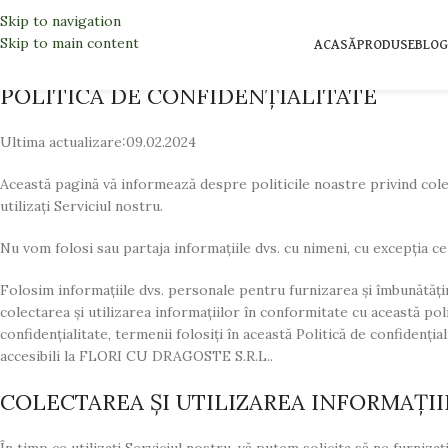
Politica de confidentialitate
Skip to navigation
Skip to main content
ACASĂ
PRODUSE
BLOG
Home
Politica de confidentialitate
POLITICA DE CONFIDENȚIALITATE
Ultima actualizare:09.02.2024
Această pagină vă informează despre politicile noastre privind colec
utilizați Serviciul nostru.
Nu vom folosi sau partaja informațiile dvs. cu nimeni, cu excepția cel
Folosim informațiile dvs. personale pentru furnizarea și îmbunătățire
colectarea și utilizarea informațiilor în conformitate cu această poli
confidențialitate, termenii folosiți în această Politică de confidențial
accesibili la FLORI CU DRAGOSTE S.R.L..
COLECTAREA ȘI UTILIZAREA INFORMAȚI