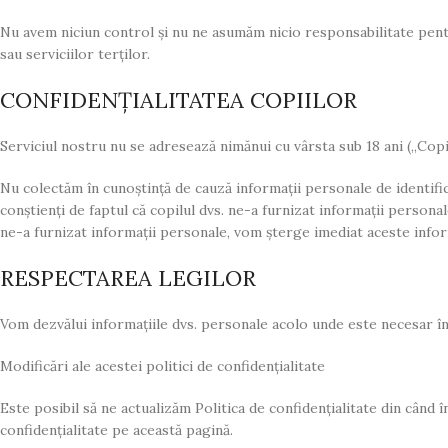
Nu avem niciun control și nu ne asumăm nicio responsabilitate pentru 
sau serviciilor terților.
CONFIDENȚIALITATEA COPIILOR
Serviciul nostru nu se adresează nimănui cu vârsta sub 18 ani („Copii
Nu colectăm în cunoștință de cauză informații personale de identifica
conștienți de faptul că copilul dvs. ne-a furnizat informații persona
ne-a furnizat informații personale, vom șterge imediat aceste infor
RESPECTAREA LEGILOR
Vom dezvălui informațiile dvs. personale acolo unde este necesar în 
Modificări ale acestei politici de confidențialitate
Este posibil să ne actualizăm Politica de confidențialitate din când î
confidențialitate pe această pagină.