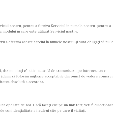
viciul nostru, pentru a furniza Serviciul în numele nostru, pentru a
a modului în care este utilizat Serviciul nostru.
ru a efectua aceste sarcini în numele nostru și sunt obligați să nu l
, dar nu uitați că nicio metodă de transmitere pe internet sau o
răduim să folosim mijloace acceptabile din punct de vedere comerci
itatea absolută a acestora.
t operate de noi. Dacă faceți clic pe un link terț, veți fi direcționat
 confidențialitate a fiecărui site pe care îl vizitați.