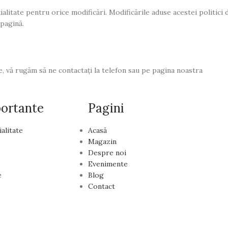
alitate pentru orice modificări. Modificările aduse acestei politici 
 pagină.
ate, vă rugăm să ne contactați la telefon sau pe pagina noastra
portante
Pagini
ialitate
Acasă
Magazin
Despre noi
Evenimente
e
Blog
Contact