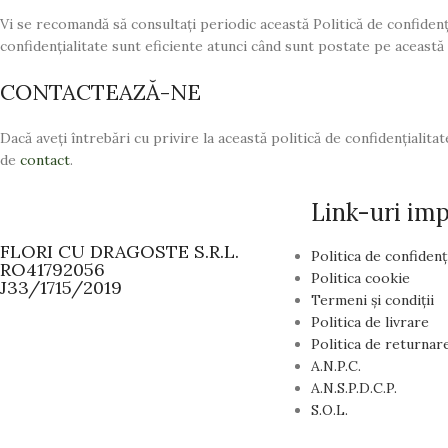
Vi se recomandă să consultați periodic această Politică de confidenți
confidențialitate sunt eficiente atunci când sunt postate pe această
CONTACTEAZĂ-NE
Dacă aveți întrebări cu privire la această politică de confidențialit
de
contact
.
Link-uri im
FLORI CU DRAGOSTE S.R.L.
Politica de confidenț
RO41792056
Politica cookie
J33/1715/2019
Termeni și condiții
Politica de livrare
Politica de returnar
A.N.P.C.
A.N.S.P.D.C.P.
S.O.L.