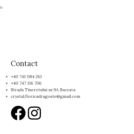
de
Contact
+40 741 084 261
+40 747 116 706
Strada Tineretului nr.9A Suceava
crystal.floricudragoste@gmail.com