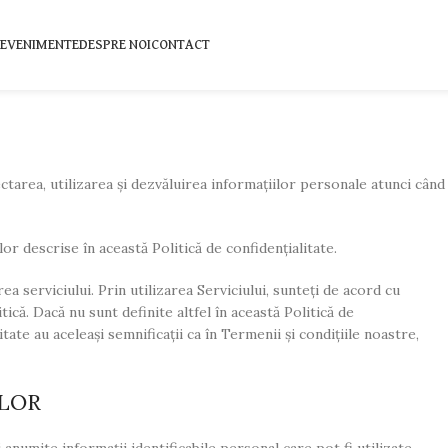
EVENIMENTE
DESPRE NOI
CONTACT
tarea, utilizarea și dezvăluirea informațiilor personale atunci când
or descrise în această Politică de confidențialitate.
a serviciului. Prin utilizarea Serviciului, sunteți de acord cu
tică. Dacă nu sunt definite altfel în această Politică de
itate au aceleași semnificații ca în Termenii și condițiile noastre,
ILOR