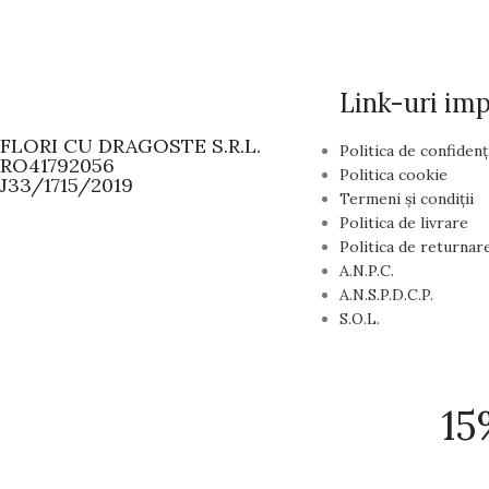
Link-uri im
FLORI CU DRAGOSTE S.R.L.
Politica de confidenț
RO41792056
Politica cookie
J33/1715/2019
Termeni și condiții
Politica de livrare
Politica de returnar
A.N.P.C.
A.N.S.P.D.C.P.
S.O.L.
15