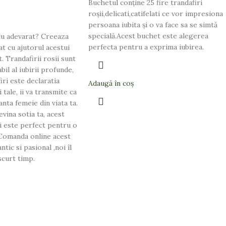
Buchetul conține 25 fire trandafiri
roșii,delicati,catifelati ce vor impresiona
persoana iubita și o va face sa se simtă
specială.Acest buchet este alegerea
 cu adevarat? Creeaza
perfecta pentru a exprima iubirea.
t cu ajutorul acestui
 Trandafirii rosii sunt
il al iubirii profunde,
iri este declaratia
Adaugă în coș
tale, ii va transmite ca
nta femeie din viata ta.
evina sotia ta, acest
i este perfect pentru o
.Comanda online acest
tic si pasional ,noi îl
scurt timp.