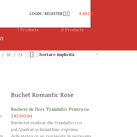
LOGIN / REGISTER
0,00
LEI
 INIMI
BUCHETE DE FLORI
CADOURI
7 Products
0 Products
NI
18
24
Buchet Romantic Rose
Buchete de flori
,
Trandafiri
,
Pentru ea
i
245,00
lei
Buchetul realizat din trandafiri roz
pal/pudrat și lisianthus ,exprima
in
delicatețea ce se regăsește în persoana