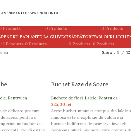
G
EVENIMENTE
DESPRE NOI
CONTACT
ARANJAMENTE FLORI
ARANJAMENTE FUNERARE
ARANJAMENTE
0 Products
0 Products
0 Products
E
PENTRU EA
PLANTE LA GHIVECI
SĂRBĂTORI
TABLOURI LICHE
13 Products
0 Products
0 Products
6 Products
u ea
Show
9
12
lbe
Buchet Raze de Soare
ele
,
Pentru ea
Buchete de flori
,
Lalele
,
Pentru ea
225,00
lei
ât de delicate precum
Acest buchet minunat compus din lalele s
i de aceea, pentru o
mimosa este o explozie de culoare și
 sugerăm un buchet cu
bucurie.Indiferent de ocazie,va înveseli
 verdeaţă. Fie că ești în
persoana iubită. Buchetul este compus d