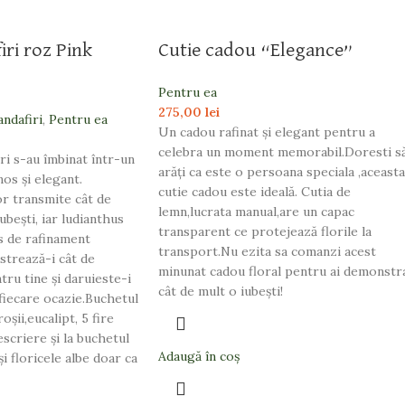
iri roz Pink
Cutie cadou “Elegance”
Pentru ea
275,00
lei
andafiri
,
Pentru ea
Un cadou rafinat și elegant pentru a
celebra un moment memorabil.Doresti s
ori s-au îmbinat într-un
arăți ca este o persoana speciala ,aceasta
nos și elegant.
cutie cadou este ideală. Cutia de
vor transmite cât de
lemn,lucrata manual,are un capac
ubești, iar ludianthus
transparent ce protejează florile la
s de rafinament
transport.Nu ezita sa comanzi acest
strează-i cât de
minunat cadou floral pentru ai demonstr
ru tine și daruieste-i
cât de mult o iubești!
 fiecare ocazie.Buchetul
oșii,eucalipt, 5 fire
escriere și la buchetul
Adaugă în coș
și floricele albe doar ca