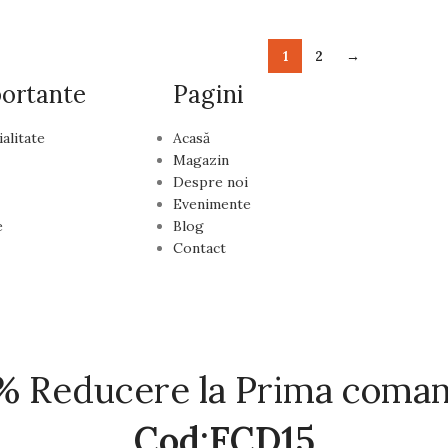
1
2
→
portante
Pagini
ialitate
Acasă
Magazin
Despre noi
Evenimente
e
Blog
Contact
% Reducere la Prima coma
Cod:FCD15