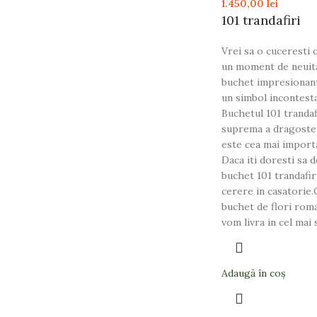
1.450,00
lei
101 trandafiri
Vrei sa o cuceresti
un moment de neuita
buchet impresionant.
un simbol incontestab
Buchetul 101 trandaf
suprema a dragostei 
este cea mai importa
Daca iti doresti sa d
buchet 101 trandafir
cerere in casatorie
buchet de flori roman
vom livra in cel mai 
Adaugă în coș