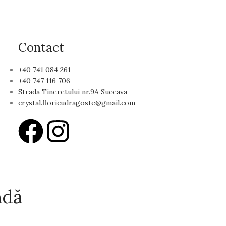
Contact
+40 741 084 261
+40 747 116 706
Strada Tineretului nr.9A Suceava
crystal.floricudragoste@gmail.com
ndă