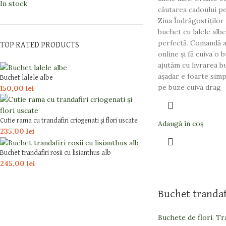
In stock
căutarea cadoului pe
Ziua Îndrăgostiților
buchet cu lalele alb
perfectă. Comandă a
TOP RATED PRODUCTS
online şi fă cuiva o 
ajutăm cu livrarea bu
aşadar e foarte simp
Buchet lalele albe
pe buze cuiva drag
150,00
lei
Cutie rama cu trandafiri criogenati și flori uscate
Adaugă în coș
235,00
lei
Buchet trandafiri rosii cu lisianthus alb
245,00
lei
Buchet trandaf
Buchete de flori
,
Tr