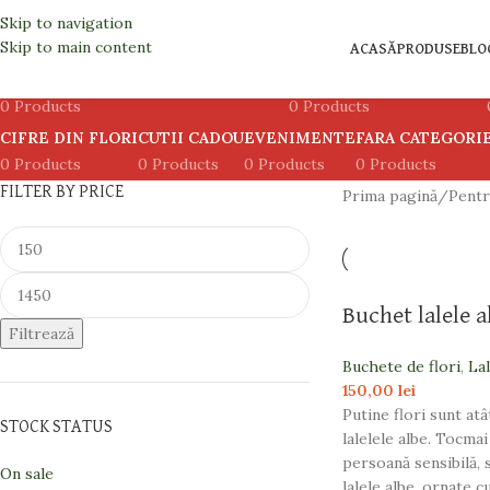
Pentru ea
Skip to navigation
Skip to main content
ACASĂ
PRODUSE
BLO
ARANJAMENTE CU PLANTE GHIVECI
ARANJAMENTE FLORARE
0 Products
0 Products
CIFRE DIN FLORI
CUTII CADOU
EVENIMENTE
FARA CATEGORI
0 Products
0 Products
0 Products
0 Products
FILTER BY PRICE
Prima pagină
Pentr
Buchet lalele a
Filtrează
Buchete de flori
,
Lal
150,00
lei
Putine flori sunt at
STOCK STATUS
lalelele albe. Tocma
persoană sensibilă,
On sale
lalele albe, ornate cu