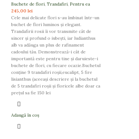
Buchete de flori
,
Trandafiri
,
Pentru ea
245,00
lei
Cele mai delicate flori s-au îmbinat într-un
buchet de flori luminos și elegant.
Trandafirii rosii îi vor transmite cât de
sincer și profund o iubești, iar ludianthus
alb va adăuga un plus de rafinament
cadoului tău. Demonstrează-i cât de
importantă este pentru tine și daruieste-i
buchete de flori, cu fiecare ocazie.Buchetul
conține 9 trandafiri roșii,eucalipt, 5 fire
lisianthus (aceeași descriere și la buchetul
de 5 trandafiri roșii și floricele albe doar ca
prețul sa fie 150 lei
Adaugă în coș