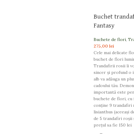
Buchet trandaf
Fantasy
Buchete de flori
,
Tr
275,00
lei
Cele mai delicate fl
buchet de flori lumi
Trandafirii rosii îi 
sincer și profund o i
alb va adăuga un plu
cadoului tău. Demon
importantă este pent
buchete de flori, cu
conține 9 trandafiri r
lisianthus (aceeași d
de 5 trandafiri roșii 
prețul sa fie 150 lei