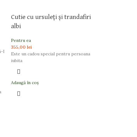
Cutie cu ursuleți și trandafiri
albi
Pentru ea
355,00
lei
ă-I
Este un cadou special pentru persoana
iubita
Adaugă în coș
a