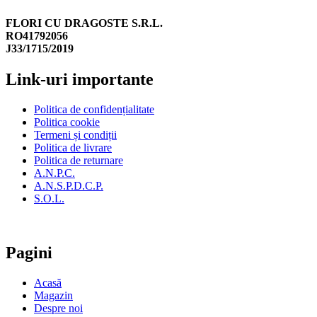
FLORI CU DRAGOSTE S.R.L.
RO41792056
J33/1715/2019
Link-uri importante
Politica de confidențialitate
Politica cookie
Termeni și condiții
Politica de livrare
Politica de returnare
A.N.P.C.
A.N.S.P.D.C.P.
S.O.L.
Pagini
Acasă
Magazin
Despre noi