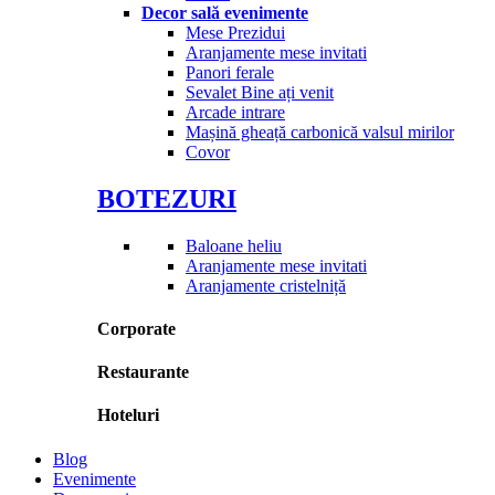
Decor sală evenimente
Mese Prezidui
Aranjamente mese invitati
Panori ferale
Sevalet Bine ați venit
Arcade intrare
Mașină gheață carbonică valsul mirilor
Covor
BOTEZURI
Baloane heliu
Aranjamente mese invitati
Aranjamente cristelniță
Corporate
Restaurante
Hoteluri
Blog
Evenimente