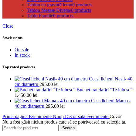
Tablou cu gravură lemn
0 products
Tablou Mesaje Diverse
0 products
Tablu Familie
0 products
Close
Stock status
On sale
In stock
Top rated products
Ceasi licheni Nasii- 40
cm diametru
295,00
lei
Buchet trandafiri “Te iubesc”
1.450,00
lei
Ceas licheni Mama -
40 cm diametru
295,00
lei
Prima pagină
Evenimente
Nunți
Decor sală evenimente
Covor
Nu a fost găsit niciun produs care să se potrivească cu selecția ta.
Search