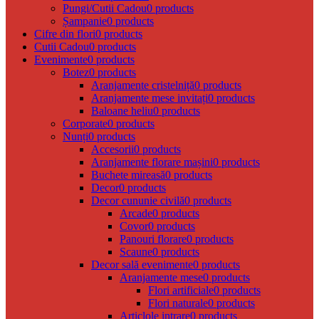
Pungi/Cutii Cadou
0 products
Șampanie
0 products
Cifre din flori
0 products
Cutii Cadou
0 products
Evenimente
0 products
Botez
0 products
Aranjamente cristelniță
0 products
Aranjamente mese invitați
0 products
Baloane heliu
0 products
Corporate
0 products
Nunți
0 products
Accesorii
0 products
Aranjamente florare mașini
0 products
Buchete mireasă
0 products
Decor
0 products
Decor cununie civilă
0 products
Arcade
0 products
Covor
0 products
Panouri florare
0 products
Scaune
0 products
Decor sală evenimente
0 products
Aranjamente mese
0 products
Flori artificiale
0 products
Flori naturale
0 products
Articlole intrare
0 products