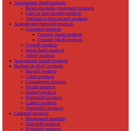
Aranjamente flori
0 products
Boluri trandafiri criogenati
0 products
Cărți cu flori uscate
0 products
Tablouri cu flori uscate
0 products
Aranjamente funerare
0 products
Coronițe
0 products
Coronițe mari
0 products
Coronițe Mici
0 products
Coșuri
0 products
Inimă flori
0 products
Jerbe
0 products
Aranjamente Inimi
0 products
Buchete de flori
7 products
Bujori
0 products
Crini
0 products
Crizanteme
0 products
Frezii
0 products
Gerbe
0 products
Hortensii
0 products
Lalele
2 products
Trandafiri
5 products
Cadouri
0 products
Bomboane
0 products
Dulciuri
0 products
Felicitări
0 products