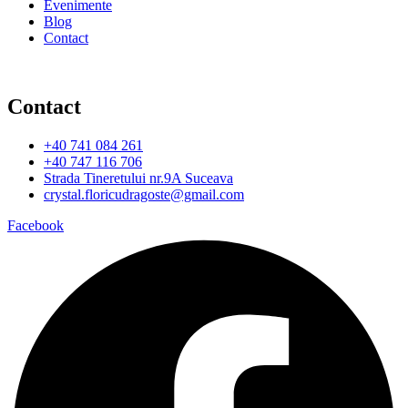
Evenimente
Blog
Contact
Contact
+40 741 084 261
+40 747 116 706
Strada Tineretului nr.9A Suceava
crystal.floricudragoste@gmail.com
Facebook