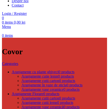
Despre noi
Contact
Login / Register
0
0
items
0,00
lei
Menu
0
items
Covor
Categories
Aranjamente cu plante ghiveci
0 products
Aranjamente cutie lemn
0 products
Aranjamente cutii carton
0 products
Aranjamente în vaze de sticla
0 products
Aranjamente vase ceramice
0 products
Aranjamente Florare
0 products
Aranjamente cutii carton
0 products
Aranjamente cutii lemn
0 products
Aranjamente vase ceramică
0 products