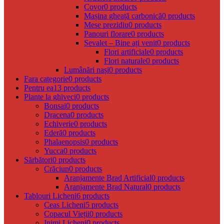
Covor
0 products
Mașina gheață carbonică
0 products
Mese prezidiu
0 products
Panouri florare
0 products
Sevalet – Bine ați venit
0 products
Flori artificiale
0 products
Flori naturale
0 products
Lumânări nași
0 products
Fara categorie
0 products
Pentru ea
13 products
Plante la ghiveci
0 products
Bonsai
0 products
Dracena
0 products
Echiverie
0 products
Ederă
0 products
Phalaenopsis
0 products
Yucca
0 products
Sărbători
0 products
Crăciun
0 products
Aranjamente Brad Artificial
0 products
Aranjamente Brad Natural
0 products
Tablouri Licheni
6 products
Ceas Licheni
5 products
Copacul Vieții
0 products
Inimi Licheni
0 products