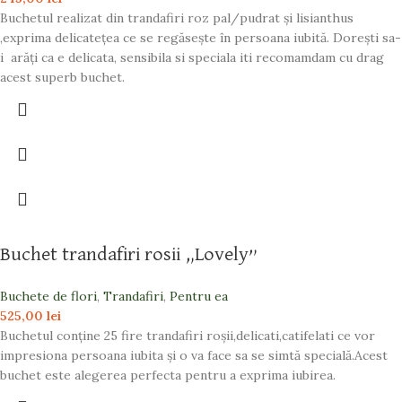
Buchetul realizat din trandafiri roz pal/pudrat și lisianthus
,exprima delicatețea ce se regăsește în persoana iubită. Dorești sa-
i arăți ca e delicata, sensibila si speciala iti recomamdam cu drag
acest superb buchet.
Buchet trandafiri rosii „Lovely”
Buchete de flori
,
Trandafiri
,
Pentru ea
525,00
lei
Buchetul conține 25 fire trandafiri roșii,delicati,catifelati ce vor
impresiona persoana iubita și o va face sa se simtă specială.Acest
buchet este alegerea perfecta pentru a exprima iubirea.