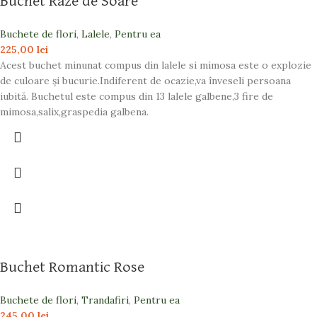
Buchet Raze de Soare
Buchete de flori
,
Lalele
,
Pentru ea
225,00
lei
Acest buchet minunat compus din lalele si mimosa este o explozie
de culoare și bucurie.Indiferent de ocazie,va înveseli persoana
iubită. Buchetul este compus din 13 lalele galbene,3 fire de
mimosa,salix,graspedia galbena.
Buchet Romantic Rose
Buchete de flori
,
Trandafiri
,
Pentru ea
245,00
lei