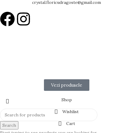
crystal.floricudragoste@gmail.com
15% Reducere la Prima comandă
Cod:FCD15
Surprinde-ți persoana iubită sau exprimă-ți recunoștința față de cei
dragi cu cele mai frumoase flori și cadouri pline de emoție și
rafinament.
Vezi produsele
Shop
Wishlist
Cart
Search
Start typing to see products you are looking for.