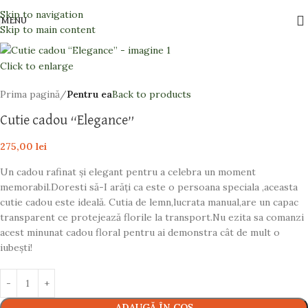
Skip to navigation
MENU
Skip to main content
Click to enlarge
Prima pagină
Pentru ea
Back to products
Cutie cadou “Elegance”
275,00
lei
Un cadou rafinat și elegant pentru a celebra un moment
memorabil.Doresti să-I arăți ca este o persoana speciala ,aceasta
cutie cadou este ideală. Cutia de lemn,lucrata manual,are un capac
transparent ce protejează florile la transport.Nu ezita sa comanzi
acest minunat cadou floral pentru ai demonstra cât de mult o
iubești!
ADAUGĂ ÎN COȘ