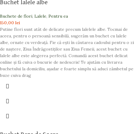
Buchet lalele albe
Buchete de flori
,
Lalele
,
Pentru ea
150,00
lei
Putine flori sunt atât de delicate precum lalelele albe. Tocmai de
aceea, pentru o persoană sensibilă, sugerăm un buchet cu lalele
albe, ornate cu verdeaţă. Fie că ești în căutarea cadoului pentru o zi
de naștere, Ziua Îndrăgostiților sau Ziua Femeii, acest buchet cu
lalele albe este alegerea perfectă. Comandă acest buchet delicat
online şi fă cuiva o bucurie de nedescris! Te ajutăm cu livrarea
buchetului la domiciliu, aşadar e foarte simplu să aduci zâmbetul pe
buze cuiva drag