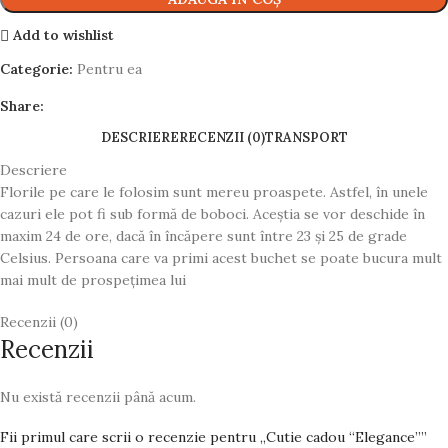
Add to wishlist
Categorie:
Pentru ea
Share:
DESCRIERE
RECENZII (0)
TRANSPORT
Descriere
Florile pe care le folosim sunt mereu proaspete. Astfel, în unele
cazuri ele pot fi sub formă de boboci. Aceștia se vor deschide în
maxim 24 de ore, dacă în încăpere sunt între 23 și 25 de grade
Celsius. Persoana care va primi acest buchet se poate bucura mult
mai mult de prospețimea lui
Recenzii (0)
Recenzii
Nu există recenzii până acum.
Fii primul care scrii o recenzie pentru „Cutie cadou “Elegance””