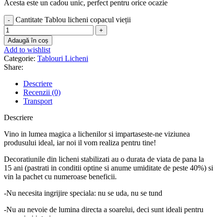
Acesta este un cadou unic, perfect pentru orice ocazie
Cantitate Tablou licheni copacul vieții
Adaugă în coș
Add to wishlist
Categorie:
Tablouri Licheni
Share:
Descriere
Recenzii (0)
Transport
Descriere
Vino in lumea magica a lichenilor si impartaseste-ne viziunea
produsului ideal, iar noi il vom realiza pentru tine!
Decoratiunile din licheni stabilizati au o durata de viata de pana la
15 ani (pastrati in conditii optine si anume umiditate de peste 40%) si
vin la pachet cu numeroase beneficii.
-Nu necesita ingrijire speciala: nu se uda, nu se tund
-Nu au nevoie de lumina directa a soarelui, deci sunt ideali pentru