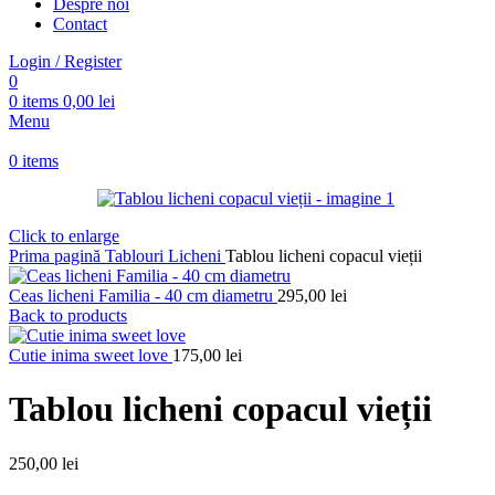
Despre noi
Contact
Login / Register
0
0
items
0,00
lei
Menu
0
items
Click to enlarge
Prima pagină
Tablouri Licheni
Tablou licheni copacul vieții
Ceas licheni Familia - 40 cm diametru
295,00
lei
Back to products
Cutie inima sweet love
175,00
lei
Tablou licheni copacul vieții
250,00
lei