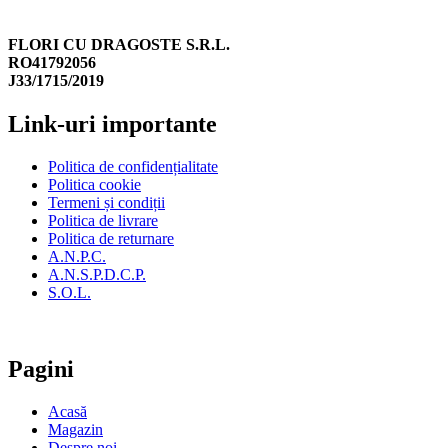
FLORI CU DRAGOSTE S.R.L.
RO41792056
J33/1715/2019
Link-uri importante
Politica de confidențialitate
Politica cookie
Termeni și condiții
Politica de livrare
Politica de returnare
A.N.P.C.
A.N.S.P.D.C.P.
S.O.L.
Pagini
Acasă
Magazin
Despre noi