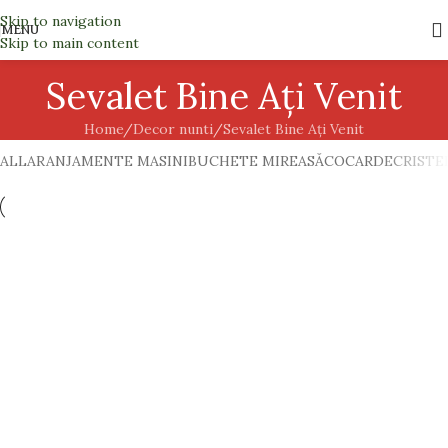
Skip to navigation
MENU
Skip to main content
Sevalet Bine Ați Venit
Home
Decor nunti
Sevalet Bine Ați Venit
ALL
ARANJAMENTE MASINI
BUCHETE MIREASĂ
COCARDE
CRISTE
Decor nunti
Sevalet Bine Ați Venit
Sevalet Bine Ați Venit