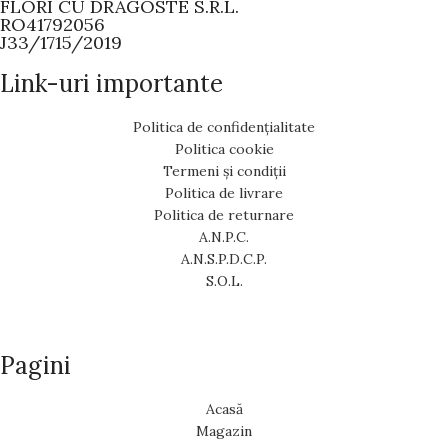
FLORI CU DRAGOSTE S.R.L.
RO41792056
J33/1715/2019
Link-uri importante
Politica de confidențialitate
Politica cookie
Termeni și condiții
Politica de livrare
Politica de returnare
A.N.P.C.
A.N.S.P.D.C.P.
S.O.L.
Pagini
Acasă
Magazin