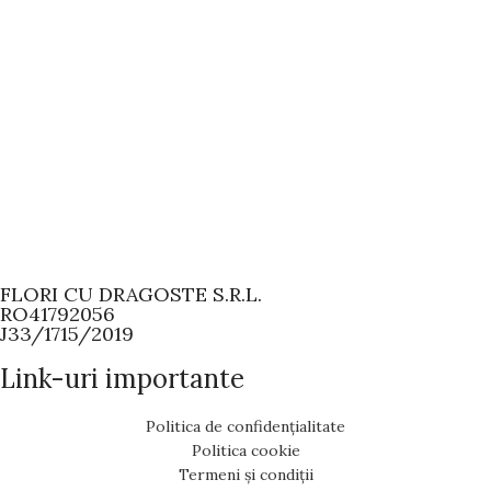
Decor nunti
Lumânări cununie
Lumânări cununie
Decor nunti
Mese invitați
Mese invitați
FLORI CU DRAGOSTE S.R.L.
RO41792056
J33/1715/2019
Link-uri importante
Politica de confidențialitate
Politica cookie
Termeni și condiții