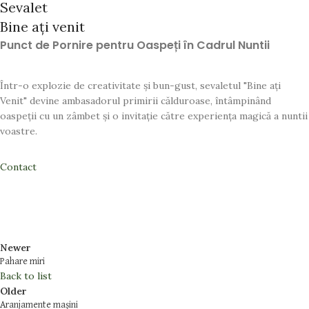
Sevalet
Bine ați venit
Punct de Pornire pentru Oaspeți în Cadrul Nuntii
Într-o explozie de creativitate și bun-gust, sevaletul "Bine ați
Venit" devine ambasadorul primirii călduroase, întâmpinând
oaspeții cu un zâmbet și o invitație către experiența magică a nuntii
voastre.
Contact
Newer
Pahare miri
Back to list
Older
Aranjamente mașini