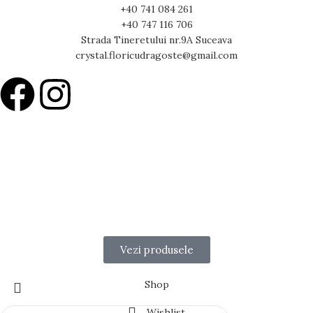
+40 741 084 261
+40 747 116 706
Strada Tineretului nr.9A Suceava
crystal.floricudragoste@gmail.com
15% Reducere la Prima comandă
Cod:FCD15
Surprinde-ți persoana iubită sau exprimă-ți recunoștința față de cei
dragi cu cele mai frumoase flori și cadouri pline de emoție și
rafinament.
Vezi produsele
Shop
Wishlist