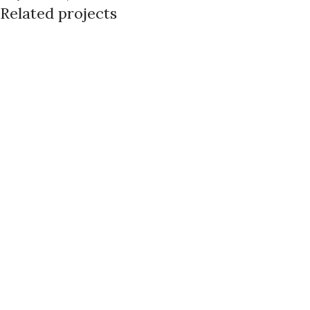
Related projects
Decor nunti
Panorui florale
Panouri florale
Cununie
Decor nunti
Cununie
Decor nunti
Masa Mirilor
Mese de prezidiu
Decor nunti
Pahare miri
Pahare miri