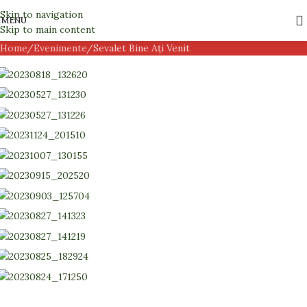
Evenimente
Skip to navigation
MENU
Skip to main content
Home
Evenimente
Sevalet Bine Ați Venit