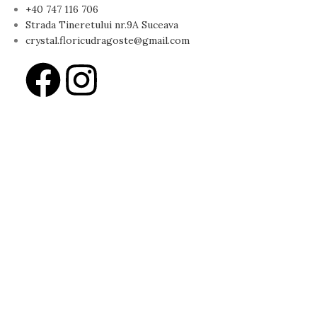
+40 747 116 706
Strada Tineretului nr.9A Suceava
crystal.floricudragoste@gmail.com
ndă
 și cadouri pline de emoție și rafinament.