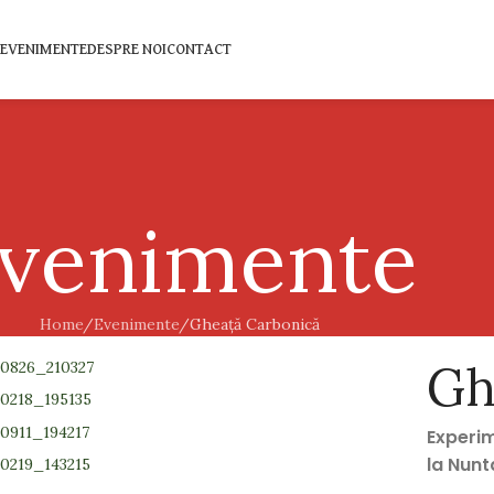
EVENIMENTE
DESPRE NOI
CONTACT
venimente
Home
Evenimente
Gheață Carbonică
Gh
Experi
la Nunt