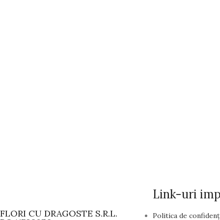
Decor nunti
Intrări restaurant
Intrări restaurant
Decor nunti
Lumânări cununie
Lumânări cununie
Decor nunti
Mese invitați
Mese invitați
Link-uri im
FLORI CU DRAGOSTE S.R.L.
Politica de confidenț