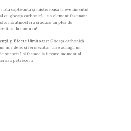
notă captivantă și misterioasă la evenimentul
al cu gheața carbonică - un element fascinant
nsformă atmosfera și aduce un plus de
ozitate la nunta ta!
ență și Efecte Uimitoare:
Gheața carbonică
un nor dens și fermecător care adaugă un
e surpriză și farmec la fiecare moment al
i sau petrecerii.