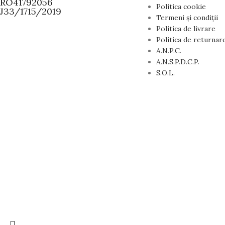
RO41792056
Politica cookie
J33/1715/2019
Termeni și condiții
Politica de livrare
Politica de returnar
A.N.P.C.
A.N.S.P.D.C.P.
S.O.L.
15
Surprinde-ți persoana iubită sau exprimă-