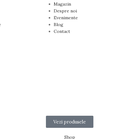
Magazin
Despre noi
Evenimente
e
Blog
Contact
% Reducere la Prima coma
Cod:FCD15
ți recunoștința față de cei dragi cu cele mai frumoase flori
Vezi produsele
Shop