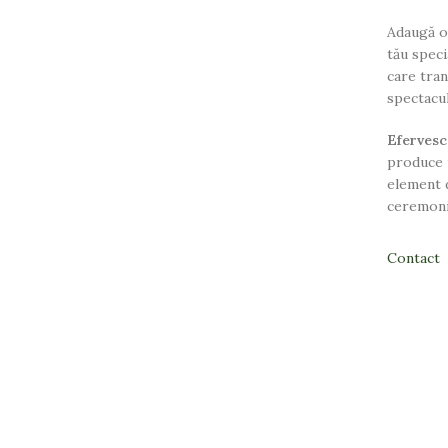
Adaugă o 
tău speci
care tra
spectacul
Efervesc
produce 
element d
ceremonie
Contact