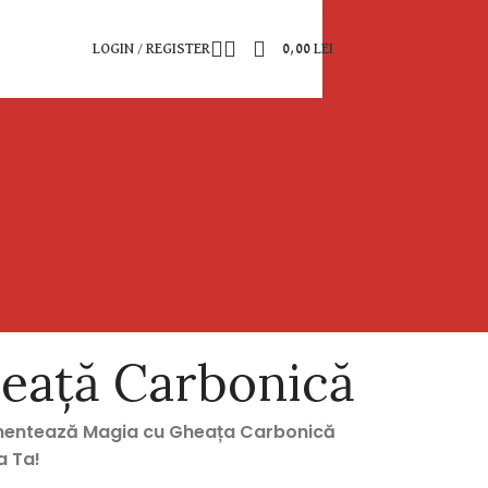
LOGIN / REGISTER
0,00
LEI
eață Carbonică
mentează Magia cu Gheața Carbonică
a Ta!