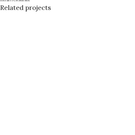
Intrări restaurant
Related projects
Decor nunti
Panorui florale
Panouri florale
Cununie
Decor nunti
Cununie
Decor nunti
Masa Mirilor
Mese de prezidiu