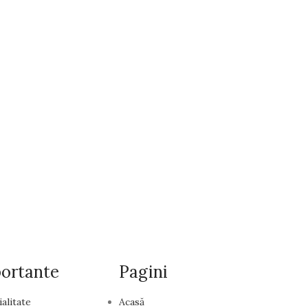
portante
Pagini
ialitate
Acasă