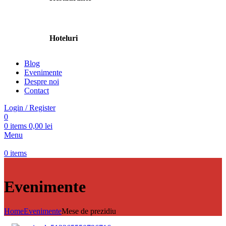
Hoteluri
Blog
Evenimente
Despre noi
Contact
Login / Register
0
0
items
0,00
lei
Menu
0
items
Evenimente
Home
Evenimente
Mese de prezidiu