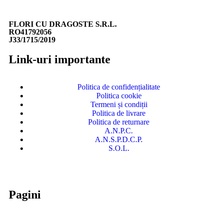
FLORI CU DRAGOSTE S.R.L.
RO41792056
J33/1715/2019
Link-uri importante
Politica de confidențialitate
Politica cookie
Termeni și condiții
Politica de livrare
Politica de returnare
A.N.P.C.
A.N.S.P.D.C.P.
S.O.L.
Pagini