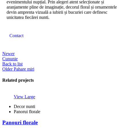
evenimentului nupțial. Prin alegeri atent selecționate și
aranjamente pline de imaginație, decorul floral și ornamentele
devin amprenta vizuală a iubirii și bucuriei care definesc
unicitatea fiecărei nunti.
Contact
Newer
Cununie
Back to list
Older
Pahare miri
Related projects
View Large
Decor nunti
Panorui florale
Panouri florale