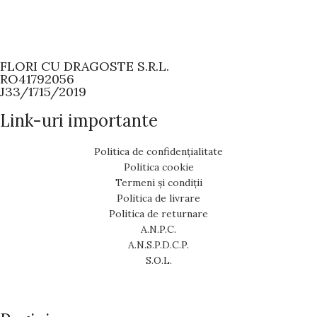
FLORI CU DRAGOSTE S.R.L.
RO41792056
J33/1715/2019
Link-uri importante
Politica de confidențialitate
Politica cookie
Termeni și condiții
Politica de livrare
Politica de returnare
A.N.P.C.
A.N.S.P.D.C.P.
S.O.L.