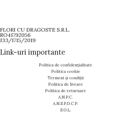
FLORI CU DRAGOSTE S.R.L.
RO41792056
J33/1715/2019
Link-uri importante
Politica de confidențialitate
Politica cookie
Termeni și condiții
Politica de livrare
Politica de returnare
A.N.P.C.
A.N.S.P.D.C.P.
S.O.L.