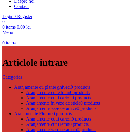
Despre noi
Contact
Login / Register
0
0
items
0,00
lei
Menu
0
items
Articlole intrare
Categories
Aranjamente cu plante ghiveci
0 products
Aranjamente cutie lemn
0 products
Aranjamente cutii carton
0 products
Aranjamente în vaze de sticla
0 products
Aranjamente vase ceramice
0 products
Aranjamente Florare
0 products
Aranjamente cutii carton
0 products
Aranjamente cutii lemn
0 products
Aranjamente vase ceramică
0 products