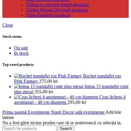
Tablou cu gravură lemn
0 products
Tablou Mesaje Diverse
0 products
Tablu Familie
0 products
Close
Stock status
On sale
In stock
Top rated products
Buchet trandafiri roz
Pink Fantasy
275,00
lei
Inima 15 trandafiri cutie
plus mesaj
355,00
lei
Ceas licheni 4
anotimpuri - 40 cm diametru
295,00
lei
Prima pagină
Evenimente
Nunți
Decor sală evenimente
Articlole
intrare
Nu a fost găsit niciun produs care să se potrivească cu selecția ta.
Search