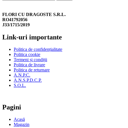
FLORI CU DRAGOSTE S.R.L.
RO41792056
J33/1715/2019
Link-uri importante
Politica de confidențialitate
Politica cookie
Termeni și condiții
Politica de livrare
Politica de returnare
A.N.P.C.
A.N.S.P.D.C.P.
S.O.L.
Pagini
Acasă
Magazin