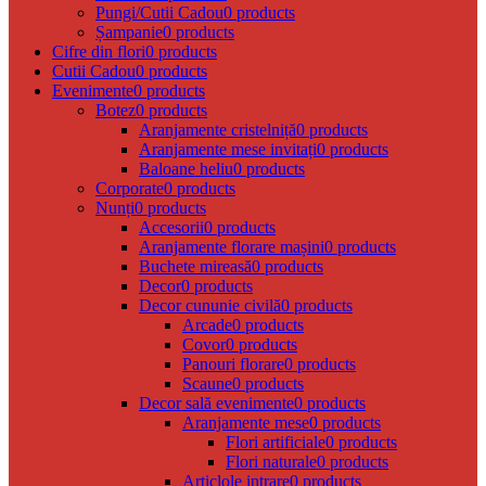
Pungi/Cutii Cadou
0 products
Șampanie
0 products
Cifre din flori
0 products
Cutii Cadou
0 products
Evenimente
0 products
Botez
0 products
Aranjamente cristelniță
0 products
Aranjamente mese invitați
0 products
Baloane heliu
0 products
Corporate
0 products
Nunți
0 products
Accesorii
0 products
Aranjamente florare mașini
0 products
Buchete mireasă
0 products
Decor
0 products
Decor cununie civilă
0 products
Arcade
0 products
Covor
0 products
Panouri florare
0 products
Scaune
0 products
Decor sală evenimente
0 products
Aranjamente mese
0 products
Flori artificiale
0 products
Flori naturale
0 products
Articlole intrare
0 products