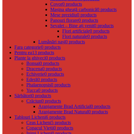
Covor
0 products
Mașina gheață carbonică
0 products
Mese prezidiu
0 products
Panouri florare
0 products
Sevalet – Bine ați venit
0 products
Flori artificiale
0 products
Flori naturale
0 products
Lumânări nași
0 products
Fara categorie
0 products
Pentru ea
13 products
Plante la ghiveci
0 products
Bonsai
0 products
Dracena
0 products
Echiverie
0 products
Ederă
0 products
Phalaenopsis
0 products
Yucca
0 products
Sărbători
0 products
Crăciun
0 products
Aranjamente Brad Artificial
0 products
Aranjamente Brad Natural
0 products
Tablouri Licheni
6 products
Ceas Licheni
5 products
Copacul Vieții
0 products
Inimi Licheni
0 products