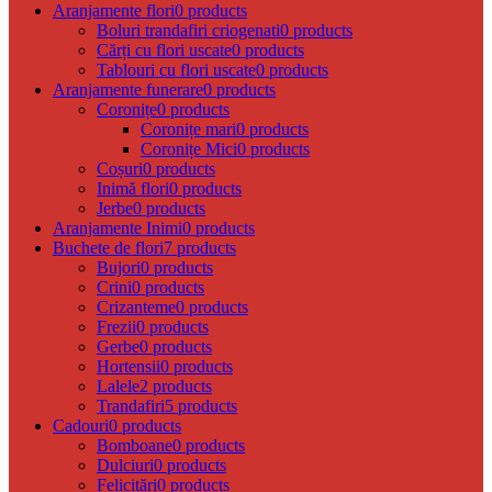
Aranjamente flori
0 products
Boluri trandafiri criogenati
0 products
Cărți cu flori uscate
0 products
Tablouri cu flori uscate
0 products
Aranjamente funerare
0 products
Coronițe
0 products
Coronițe mari
0 products
Coronițe Mici
0 products
Coșuri
0 products
Inimă flori
0 products
Jerbe
0 products
Aranjamente Inimi
0 products
Buchete de flori
7 products
Bujori
0 products
Crini
0 products
Crizanteme
0 products
Frezii
0 products
Gerbe
0 products
Hortensii
0 products
Lalele
2 products
Trandafiri
5 products
Cadouri
0 products
Bomboane
0 products
Dulciuri
0 products
Felicitări
0 products