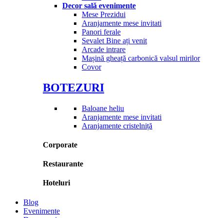
Decor sală evenimente
Mese Prezidui
Aranjamente mese invitati
Panori ferale
Sevalet Bine ați venit
Arcade intrare
Mașină gheață carbonică valsul mirilor
Covor
BOTEZURI
Baloane heliu
Aranjamente mese invitati
Aranjamente cristelniță
Corporate
Restaurante
Hoteluri
Blog
Evenimente