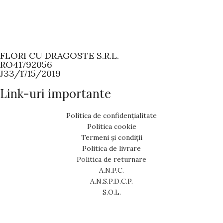
FLORI CU DRAGOSTE S.R.L.
RO41792056
J33/1715/2019
Link-uri importante
Politica de confidențialitate
Politica cookie
Termeni și condiții
Politica de livrare
Politica de returnare
A.N.P.C.
A.N.S.P.D.C.P.
S.O.L.