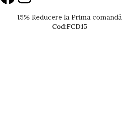
15% Reducere la Prima comandă
Cod:FCD15
Surprinde-ți persoana iubită sau exprimă-ți recunoștința
față de cei dragi cu cele mai frumoase flori și cadouri pline
de emoție și rafinament.
Vezi produsele
Shop
Filters
Wishlist
Search
Start typing to see products you are looking for.
Cart
My account