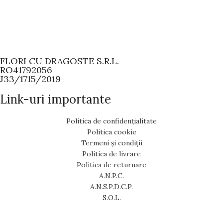
FLORI CU DRAGOSTE S.R.L.
RO41792056
J33/1715/2019
Link-uri importante
Politica de confidențialitate
Politica cookie
Termeni și condiții
Politica de livrare
Politica de returnare
A.N.P.C.
A.N.S.P.D.C.P.
S.O.L.