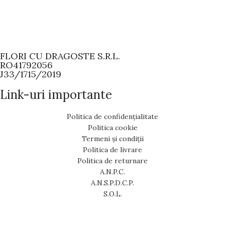
FLORI CU DRAGOSTE S.R.L.
RO41792056
J33/1715/2019
Link-uri importante
Politica de confidențialitate
Politica cookie
Termeni și condiții
Politica de livrare
Politica de returnare
A.N.P.C.
A.N.S.P.D.C.P.
S.O.L.