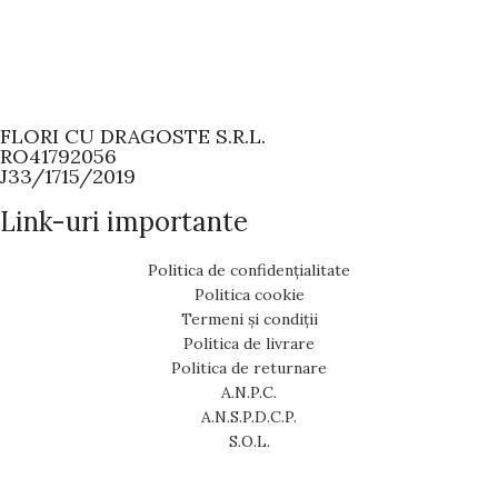
FLORI CU DRAGOSTE S.R.L.
RO41792056
J33/1715/2019
Link-uri importante
Politica de confidențialitate
Politica cookie
Termeni și condiții
Politica de livrare
Politica de returnare
A.N.P.C.
A.N.S.P.D.C.P.
S.O.L.