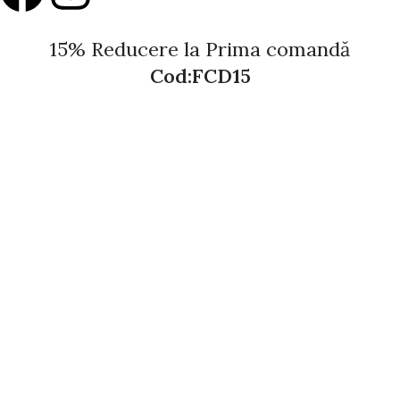
15% Reducere la Prima comandă
Cod:FCD15
Surprinde-ți persoana iubită sau exprimă-ți recunoștința
față de cei dragi cu cele mai frumoase flori și cadouri pline
de emoție și rafinament.
Vezi produsele
Shop
Filters
Wishlist
Search
Start typing to see products you are looking for.
Cart
My account