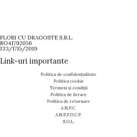
FLORI CU DRAGOSTE S.R.L.
RO41792056
J33/1715/2019
Link-uri importante
Politica de confidențialitate
Politica cookie
Termeni și condiții
Politica de livrare
Politica de returnare
A.N.P.C.
A.N.S.P.D.C.P.
S.O.L.