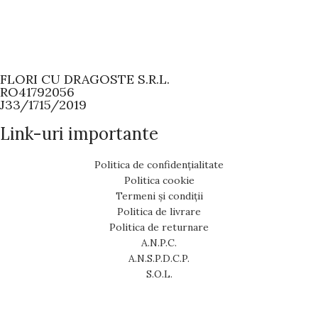
FLORI CU DRAGOSTE S.R.L.
RO41792056
J33/1715/2019
Link-uri importante
Politica de confidențialitate
Politica cookie
Termeni și condiții
Politica de livrare
Politica de returnare
A.N.P.C.
A.N.S.P.D.C.P.
S.O.L.